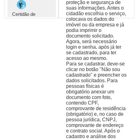
proteção e segurança de
suas informações. Antes o
cidadão escolhia o serviço,
Certidão de
colocava os dados do
Cadastro
Inexistente
imóvel ou da empresa e já
podia imprimir o
documento solicitado.
Agora, será necessário
Consultar
login e senha, após já ter
Certidão
se cadastrado, para ter
acesso ao mesmo.
Para se cadastrar, deve-se
Validar
clicar no botão "Não sou
autenticidade
cadastrado" e preencher os
de
dados solicitados. Para
documentos e
pessoas físicas é
certidões
obrigatório anexar um
documento com foto,
contendo CPF,
Consultar
comprovante de residência
Processos
(obrigatório) e, no caso de
Administrativos
pessoa jurídica, CNPJ,
comprovante de endereço
e contrato social. Após o
cadastro e análise dos