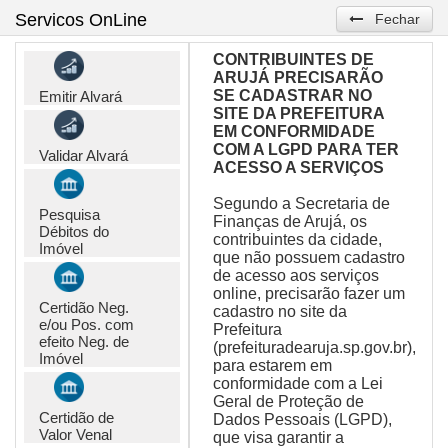
Servicos OnLine
Fechar
CONTRIBUINTES DE
ARUJÁ PRECISARÃO
SE CADASTRAR NO
Emitir Alvará
SITE DA PREFEITURA
EM CONFORMIDADE
COM A LGPD PARA TER
Validar Alvará
ACESSO A SERVIÇOS
Segundo a Secretaria de
Pesquisa
Finanças de Arujá, os
Débitos do
contribuintes da cidade,
Imóvel
que não possuem cadastro
de acesso aos serviços
online, precisarão fazer um
Certidão Neg.
cadastro no site da
e/ou Pos. com
Prefeitura
efeito Neg. de
(prefeituradearuja.sp.gov.br),
Imóvel
para estarem em
conformidade com a Lei
Geral de Proteção de
Certidão de
Dados Pessoais (LGPD),
Valor Venal
que visa garantir a